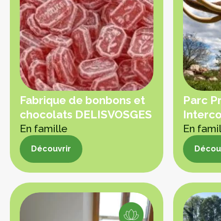
Fabrique de bonbons et
Parc P
chocolats DELISVOSGES
Interc
En famille
En fami
Découvrir
Découv
Découvrir
Découv