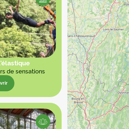
l’élastique
s de sensations
rir
rir