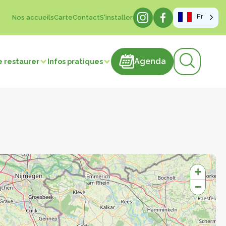
Fr
Nos accueils
Carte
Contact
S'installer
Agenda
Agenda
e restaurer
Infos pratiques
sme de mémoire
hâteaux
+
−