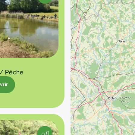
 / Pêche
rir
rir