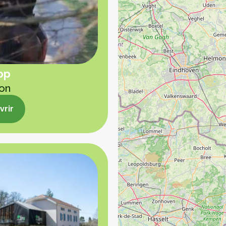
op
ion
rir
rir