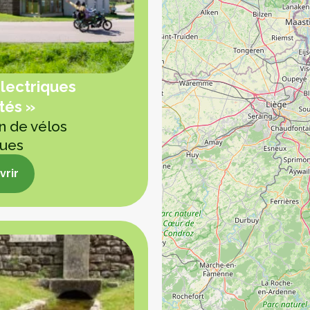
lectriques
tés »
n de vélos
ques
rir
rir