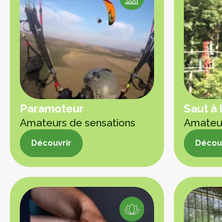
Paramoteur
Saut à 
Amateurs de sensations
Amateur
Découvrir
Découv
Découvrir
Découv