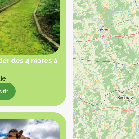
ier des 4 mares à
lle
rir
rir