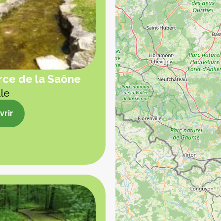
rce de la Saône
lle
rir
rir