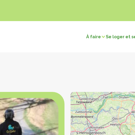
À faire
Se loger et s
sirs
Visites et découvertes
électriques
Chasse / Pêche
Sites naturels
Touri
merçants
Retour en préhistoire
Les c
tions
Les villages remarquables
Les musées et expositions
ns
Les édifices religieux
os cartes
Voir la carte patrimoine
Voir la carte terroir