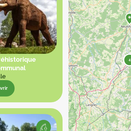
réhistorique
4
ommunal
lle
rir
rir