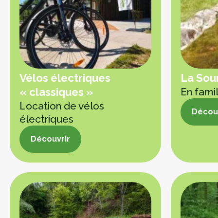
Vélos électriques
La Sou
« classiques »
En fami
Location de vélos
Découv
électriques
Découv
Découvrir
Découvrir