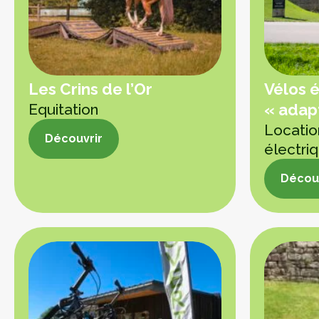
Les Crins de l’Or
Vélos é
Equitation
« adap
Locatio
Découvrir
électri
Découvrir
Découv
Découv