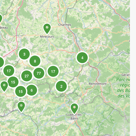
3
4
8
17
17
77
27
15
2
6
15