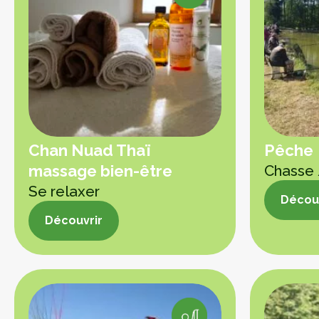
Chan Nuad Thaï
Pêche
massage bien-être
Chasse
Se relaxer
Découv
Découvrir
Découv
Découvrir