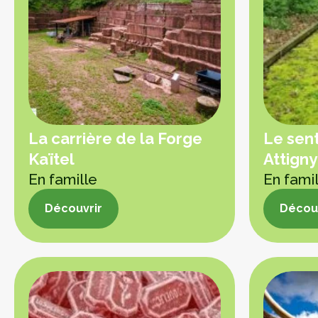
La carrière de la Forge
Le sent
Kaïtel
Attigny
En famille
En fami
Découvrir
Découv
Découvrir
Découv