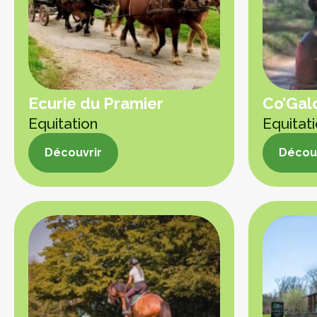
Fruits et légumes
Ecurie du Pramier
Co’Gal
Equitation
Equitat
Découvrir
Découv
Découvrir
Découv