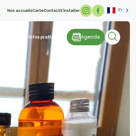
Fr
Nos accueils
Carte
Contact
S'installer
Agenda
Agenda
e restaurer
Infos pratiques
sme de mémoire
hâteaux