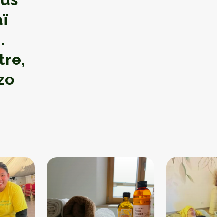
ï
.
tre,
zo