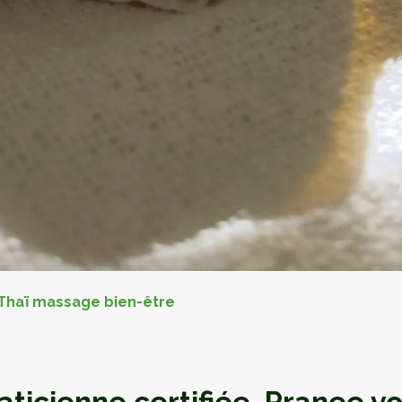
Thaï massage bien-être
aticienne certifiée, Pranee v