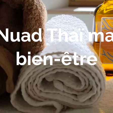
Nuad Thaï m
bien-être