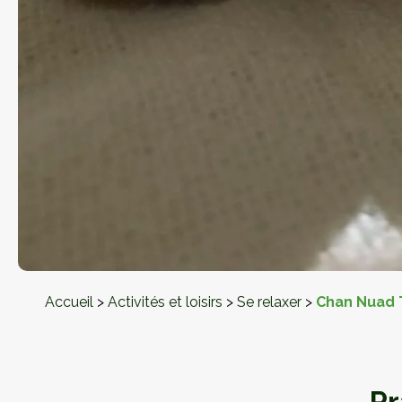
Accueil
>
Activités et loisirs
>
Se relaxer
>
Chan Nuad 
Pr