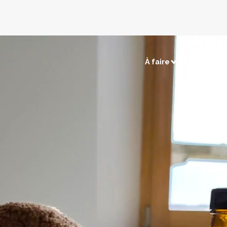
À faire
Se loger et s
sirs
Visites et découvertes
électriques
Chasse / Pêche
Sites naturels
Touri
merçants
Retour en préhistoire
Les c
tions
Les villages remarquables
Les musées et expositions
ns
Les édifices religieux
os cartes
Voir la carte patrimoine
Voir la carte terroir