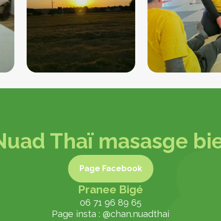
Nuad Thaï masasge bie
Page Facebook
Pranee Bigé
Page Facebook
06 71 96 89 65
Page insta : @chan.nuadthai