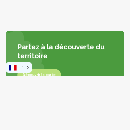
Partez à la découverte du
territoire
Fr
Découvrir la carte
Découvrir la carte
Leaflet
|
©
OpenStreetMap
contributors
+
−