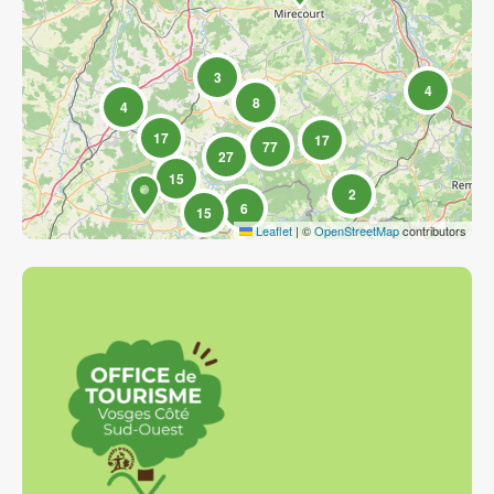
3
4
8
4
17
17
77
27
15
2
6
15
Leaflet
|
©
OpenStreetMap
contributors