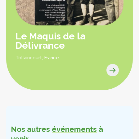
Le Maquis de la
Délivrance
Tollaincourt, France
Nos autres
événements
à
venir