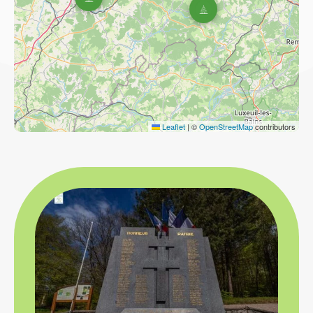
Leaflet
|
©
OpenStreetMap
contributors