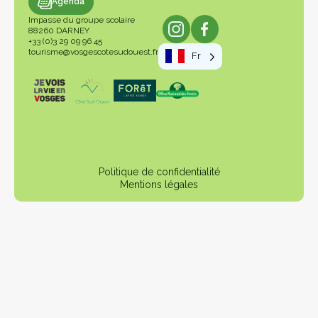
genda
Agenda
Impasse du groupe scolaire
88260 DARNEY
+33 (0)3 29 09 96 45
tourisme@vosgescotesudouest.fr
Fr
Politique de confidentialité
Mentions légales