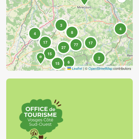
3
4
8
4
17
17
77
27
15
2
6
15
Leaflet
|
©
OpenStreetMap
contributors