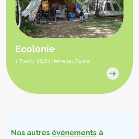
Ecolonie
1 Thietry, 88260 Hennezel, France
Nos autres
événements
à