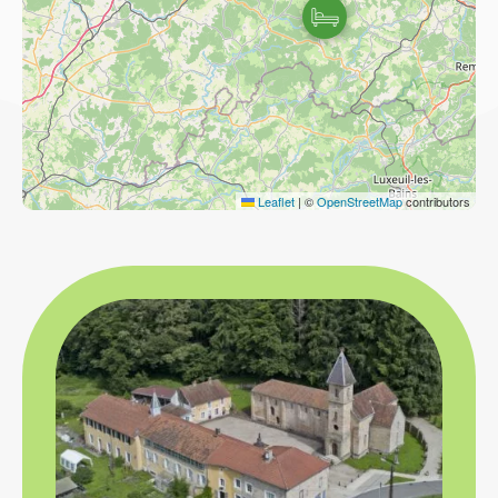
Leaflet
|
©
OpenStreetMap
contributors