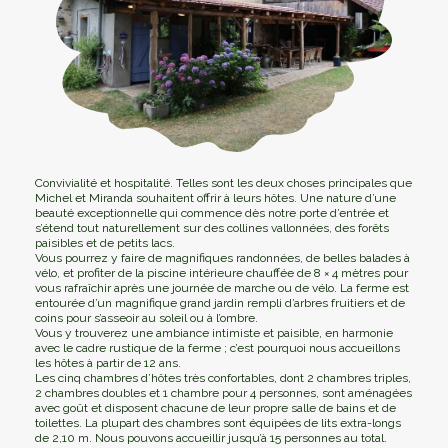
Convivialité et hospitalité. Telles sont les deux choses principales que
Michel et Miranda souhaitent offrir à leurs hôtes. Une nature d’une
beauté exceptionnelle qui commence dès notre porte d’entrée et
s’étend tout naturellement sur des collines vallonnées, des forêts
paisibles et de petits lacs.
Vous pourrez y faire de magnifiques randonnées, de belles balades à
vélo, et profiter de la piscine intérieure chauffée de 8 × 4 mètres pour
vous rafraîchir après une journée de marche ou de vélo. La ferme est
entourée d’un magnifique grand jardin rempli d’arbres fruitiers et de
coins pour s’asseoir au soleil ou à l’ombre.
Vous y trouverez une ambiance intimiste et paisible, en harmonie
avec le cadre rustique de la ferme ; c’est pourquoi nous accueillons
les hôtes à partir de 12 ans.
Les cinq chambres d’hôtes très confortables, dont 2 chambres triples,
2 chambres doubles et 1 chambre pour 4 personnes, sont aménagées
avec goût et disposent chacune de leur propre salle de bains et de
toilettes. La plupart des chambres sont équipées de lits extra-longs
de 2,10 m. Nous pouvons accueillir jusqu’à 15 personnes au total.