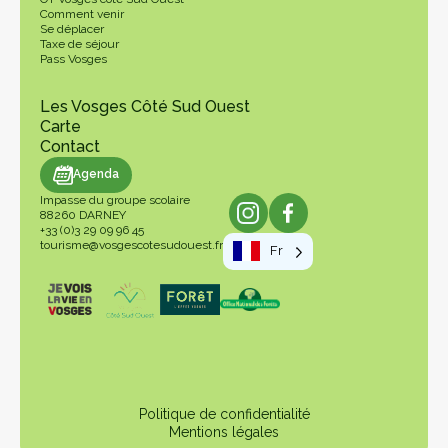
Comment venir
Se déplacer
Taxe de séjour
Pass Vosges
Les Vosges Côté Sud Ouest
Carte
Contact
genda
Agenda
Impasse du groupe scolaire
88260 DARNEY
+33 (0)3 29 09 96 45
tourisme@vosgescotesudouest.fr
Fr
Politique de confidentialité
Mentions légales