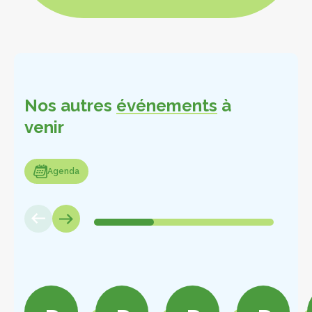
Nos autres
événements
à
venir
enda
Agenda