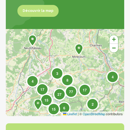
Découvrir la map
Découvrir la map
+
−
3
4
8
4
17
17
77
27
15
2
6
15
Leaflet
|
©
OpenStreetMap
contributors