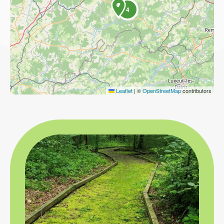
4
Leaflet
|
©
OpenStreetMap
contributors