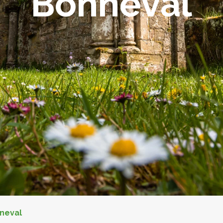
Bonneval
neval