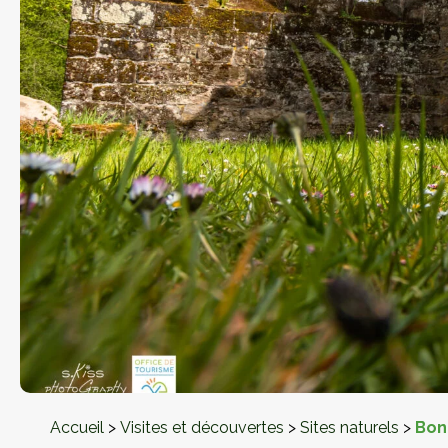
Fruits et légumes
Accueil
>
Visites et découvertes
>
Sites naturels
>
Bon