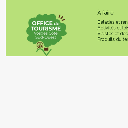
À faire
Balades et ra
Activités et loi
Visistes et dé
Produits du ter
En pratique
OT Vosges cô
Comment veni
Se déplacer
Taxe de séjour
Pass Vosges