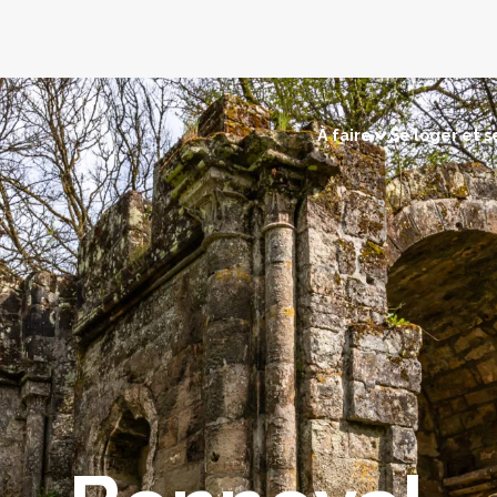
À faire
Se loger et s
sirs
Visites et découvertes
électriques
Chasse / Pêche
Sites naturels
Touri
merçants
Retour en préhistoire
Les c
tions
Les villages remarquables
Les musées et expositions
ns
Les édifices religieux
os cartes
Voir la carte patrimoine
Voir la carte terroir