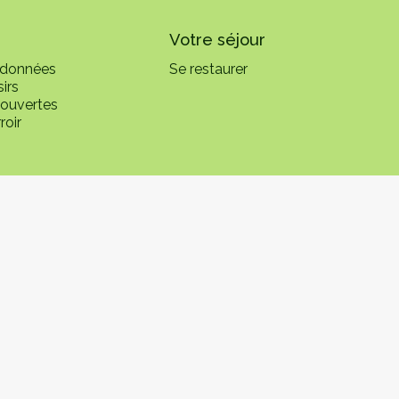
Votre séjour
ndonnées
Se restaurer
sirs
couvertes
roir
Les Vosges Côté Sud Ouest
Carte
té Sud Ouest
Contact
r
Politique de confidentialité
Mentions légales