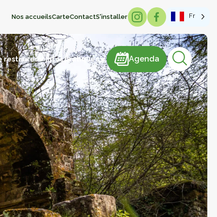
Fr
Nos accueils
Carte
Contact
S'installer
Agenda
Agenda
e restaurer
Infos pratiques
sme de mémoire
hâteaux