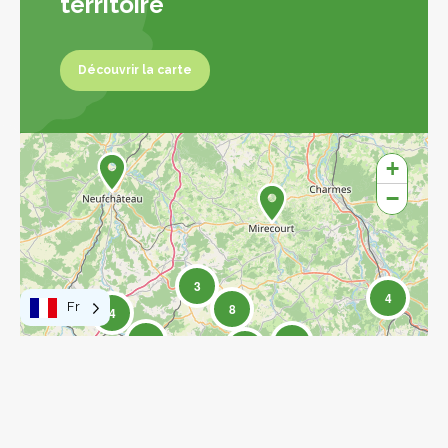
territoire
Découvrir la carte
Découvrir la carte
+
−
3
4
Fr
8
4
17
17
77
27
15
2
6
15
Leaflet
|
©
OpenStreetMap
contributors