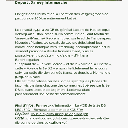
Départ : Darney Intermarché
Plongez dans l’histoire de la libération des Vosges grâce à ce
parcours de 200km entièrement balisé.
Le 1er août 1944, la 2e DB du général Leclerc de Hautecloque
débarquait à Utah Beach sur la commune de Saint Martin de
Varreville (Manche). Reprenant pied sur le sol de France après
l’épopée africaine, les soldats de Leclerc débutaient leur
chevauchée héroïque vers Strasbourg, accomplissant ainsi le
serment prononcé à Koufra trois ans avant, puis ils
poursuivaient jusqu’au « nid d’aigle » d’Hitler à
Berchtesgaden.
S’inspirant de « La Voie Sacrée » et de la « Voie de la Liberté »,
cette « Voie de la 2e DB » emprunte fidèlement le parcours
suivi par cette division blindée française depuis la Normandie
jusqu’en Alsace.
Elle est matérialisée par des bornes spécifiques placées de
façon visible dans chacune des communes libérées par la 2e
DB ou dans lesquelles le général Leclerc a établi
provisoirement son poste de commandement.
Plus d’infos
:
Panneaux d’information | La VOIE de la 2e DB
LECLERC – Bornes du serment de KOUFRA
Dépliant
:
boucle-cyclotouristique-depliant.pdf
Carte
:
grande-boucle-cyclotouristique-de-la-voie-de-la-2e-
db-bonne-version.jpg (2480×1755)