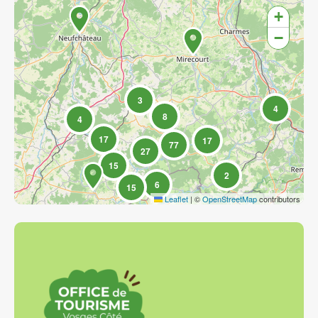
+
−
3
4
8
4
17
17
77
27
15
2
6
15
Leaflet
|
©
OpenStreetMap
contributors