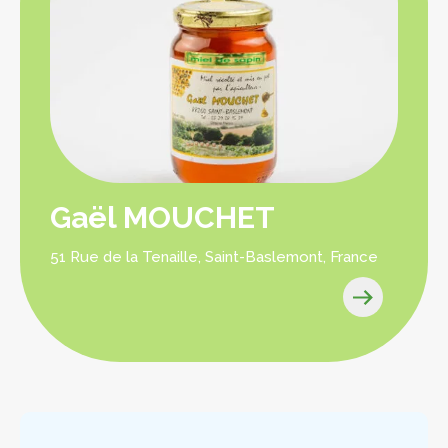
Gaël MOUCHET
51 Rue de la Tenaille, Saint-Baslemont, France