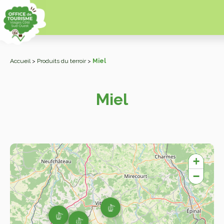
Accueil
>
Produits du terroir
>
Miel
Miel
+
−