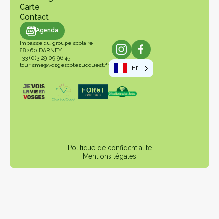
Carte
Contact
genda
Agenda
Impasse du groupe scolaire
88260 DARNEY
+33 (0)3 29 09 96 45
tourisme@vosgescotesudouest.fr
Fr
Politique de confidentialité
Mentions légales