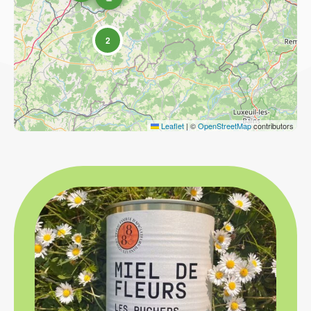
2
Leaflet
|
©
OpenStreetMap
contributors