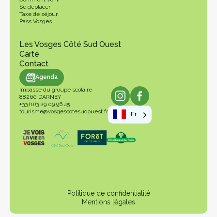
Se déplacer
Taxe de séjour
Pass Vosges
Les Vosges Côté Sud Ouest
Carte
Contact
genda
Agenda
Impasse du groupe scolaire
88260 DARNEY
+33 (0)3 29 09 96 45
tourisme@vosgescotesudouest.fr
Fr
Politique de confidentialité
Mentions légales