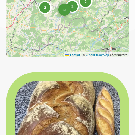
2
2
3
Leaflet
|
©
OpenStreetMap
contributors