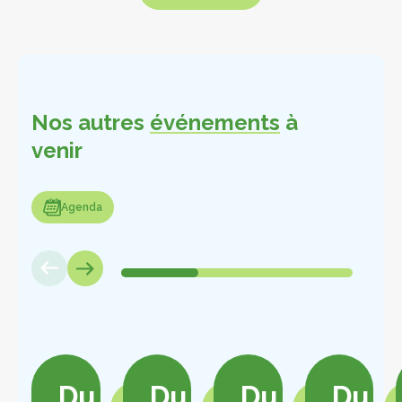
Charger plus
Nos autres
événements
à
venir
enda
Agenda
Du
Du
Du
Du
Voir
Voir
Voir