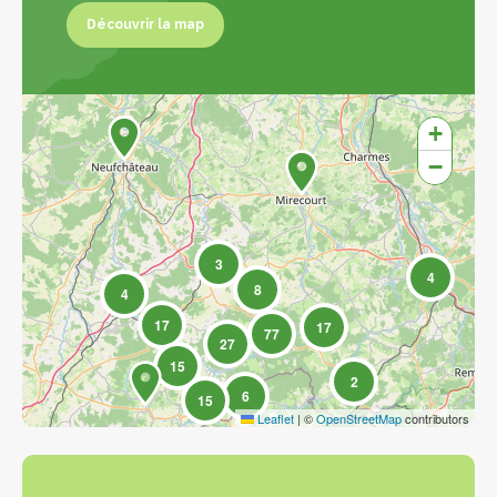
Découvrir la map
Découvrir la map
+
−
3
4
8
4
17
17
77
27
15
2
6
15
Leaflet
|
©
OpenStreetMap
contributors