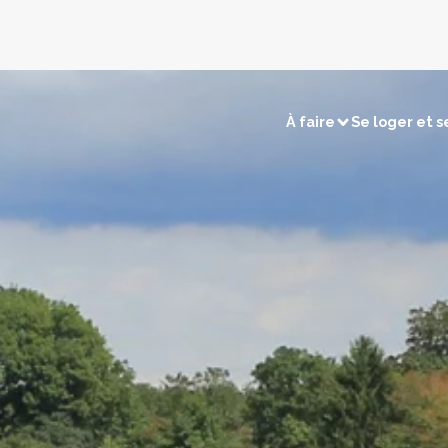
À faire
Se loger et s
sirs
Visites et découvertes
électriques
Chasse / Pêche
Sites naturels
Touri
merçants
Retour en préhistoire
Les c
tions
Les villages remarquables
Les musées et expositions
ns
Les édifices religieux
os cartes
Voir la carte patrimoine
Voir la carte terroir