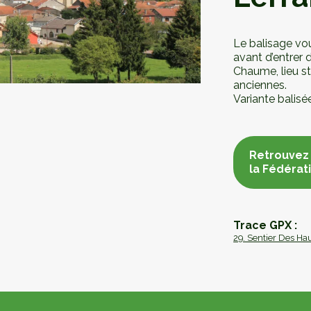
Le balisage vo
avant d’entrer 
Chaume, lieu s
anciennes.
Variante balisée
Retrouvez 
la Fédérat
Retrouvez 
la Fédérat
Trace GPX :
29. Sentier Des H