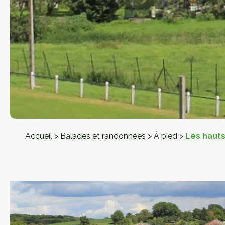
Accueil
>
Balades et randonnées
>
À pied
>
Les hauts