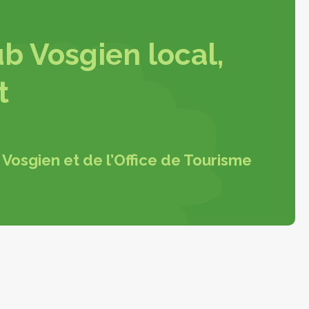
b Vosgien local,
t
Vosgien et de l’Office de Tourisme