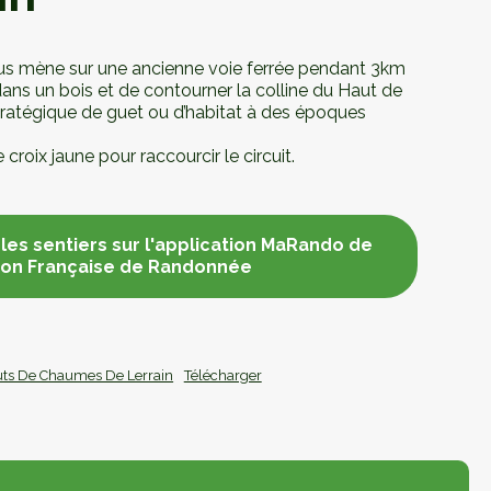
us mène sur une ancienne voie ferrée pendant 3km
dans un bois et de contourner la colline du Haut de
tratégique de guet ou d’habitat à des époques
 croix jaune pour raccourcir le circuit.
les sentiers sur l'application MaRando de
ion Française de Randonnée
les sentiers sur l'application MaRando de
ion Française de Randonnée
auts De Chaumes De Lerrain
Télécharger