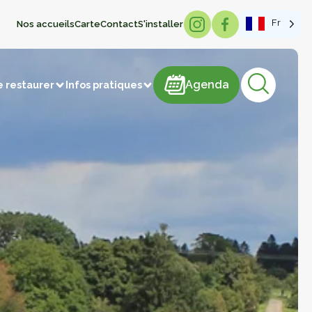
Fr
Nos accueils
Carte
Contact
S'installer
Agenda
Agenda
e restaurer
Infos pratiques
sme de mémoire
hâteaux