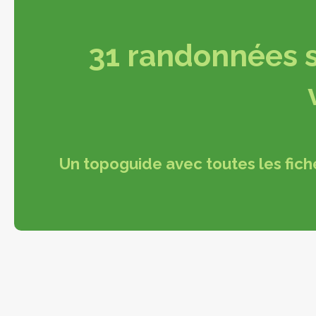
31 randonnées s
Un topoguide avec toutes les fich