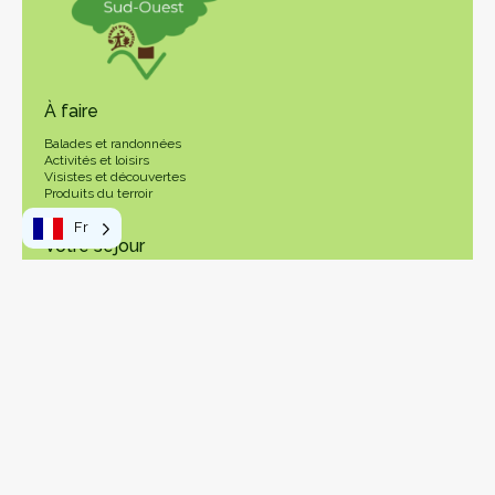
À faire
Balades et randonnées
Activités et loisirs
Visistes et découvertes
Produits du terroir
Fr
Votre séjour
Se restaurer
En pratique
OT Vosges côté Sud Ouest
Comment venir
Se déplacer
Taxe de séjour
Pass Vosges
Les Vosges Côté Sud Ouest