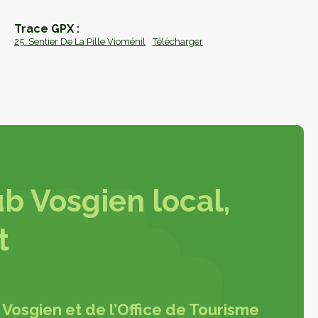
Retrouvez les sentiers sur l'application
MaRando de la Fédération Française de
Trace GPX :
Randonnée
25. Sentier De La Pille Vioménil
Télécharger
b Vosgien local,
t
Vosgien et de l’Office de Tourisme