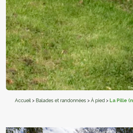
Accueil
>
Balades et randonnées
>
À pied
>
La Pille (n