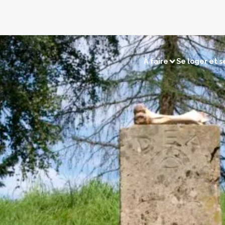
À faire
Se loger et s
sirs
Visites et découvertes
électriques
Chasse / Pêche
Sites naturels
Touri
merçants
Retour en préhistoire
Les c
tions
Les villages remarquables
Les musées et expositions
ns
Les édifices religieux
os cartes
Voir la carte patrimoine
Voir la carte terroir