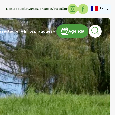
Fr
Nos accueils
Carte
Contact
S'installer
Agenda
Agenda
e restaurer
Infos pratiques
sme de mémoire
hâteaux