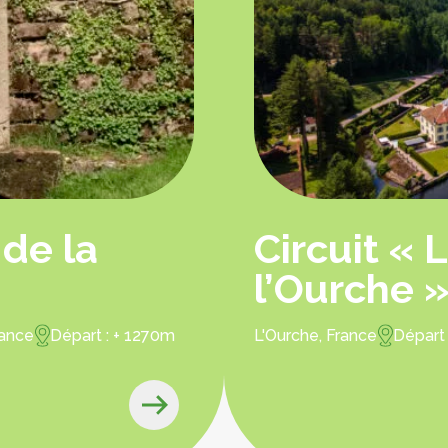
 de la
Circuit « 
l’Ourche 
rance
Départ : + 1270m
L'Ourche, France
Départ 