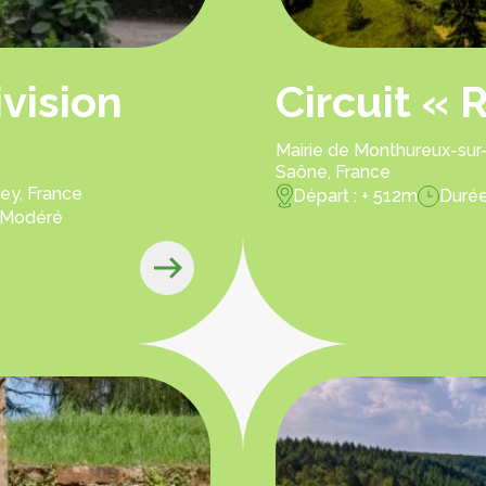
ivision
Circuit « 
Mairie de Monthureux-sur-
Saône, France
ey, France
Départ : + 512m
Durée
 : Modéré