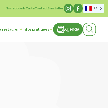
Fr
Nos accueils
Carte
Contact
S'installer
Agenda
Agenda
e restaurer
Infos pratiques
sme de mémoire
hâteaux