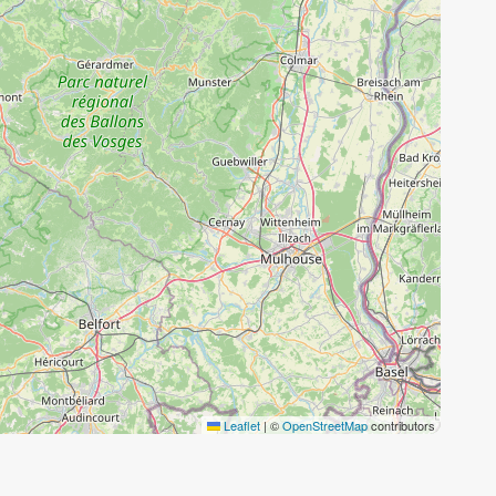
Leaflet
|
©
OpenStreetMap
contributors