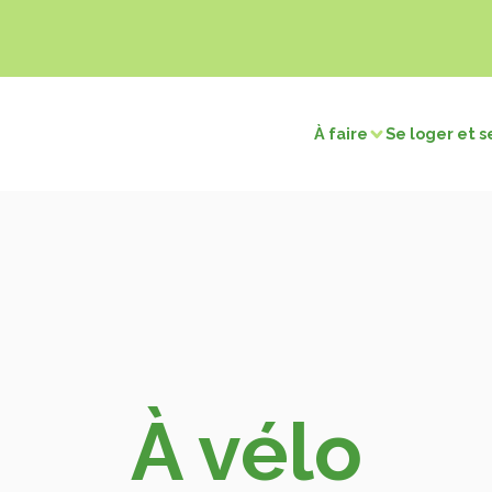
À faire
Se loger et s
sirs
Visites et découvertes
électriques
Chasse / Pêche
Sites naturels
Touri
merçants
Retour en préhistoire
Les c
tions
Les villages remarquables
Les musées et expositions
ns
Les édifices religieux
os cartes
À vélo
Voir la carte patrimoine
Voir la carte terroir