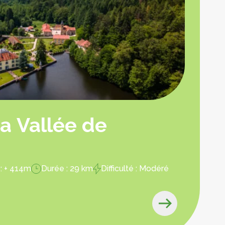
La Vallée de
»
: + 414m
Durée : 29 km
Difficulté : Modéré