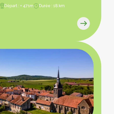
Départ : + 471m
Durée : 18 km