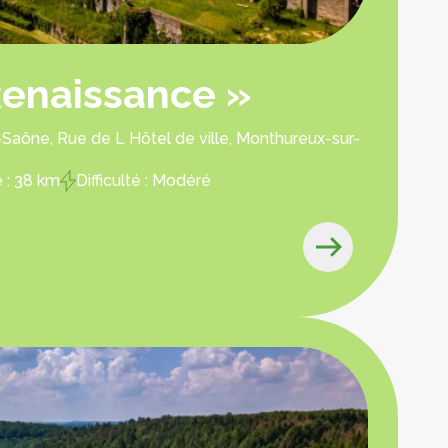
Renaissance »
Saône, Rue de L Hôtel de ville, Monthureux-sur-
 : 38 km
Difficulté : Modéré