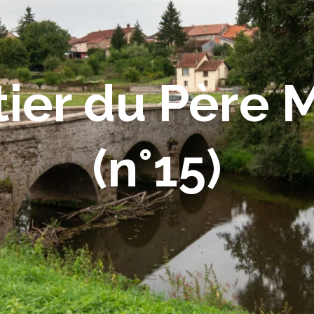
ier du Père 
(n°15)