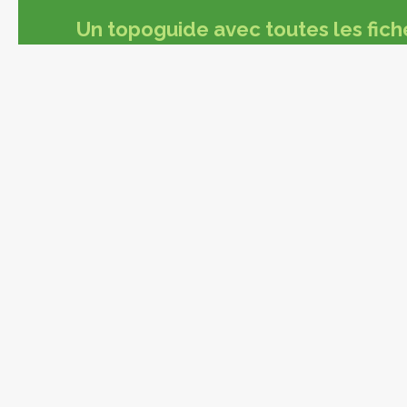
Un topoguide avec toutes les fich
À faire
Balades et ra
Activités et loi
Visistes et dé
Produits du ter
En pratique