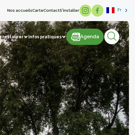
Fr
Nos accueils
Carte
Contact
S'installer
Agenda
Agenda
e restaurer
Infos pratiques
sme de mémoire
hâteaux