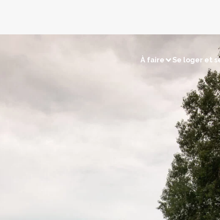
À faire
Se loger et s
sirs
Visites et découvertes
électriques
Chasse / Pêche
Sites naturels
Touri
merçants
Retour en préhistoire
Les c
tions
Les villages remarquables
Les musées et expositions
ns
Les édifices religieux
os cartes
Voir la carte patrimoine
Voir la carte terroir