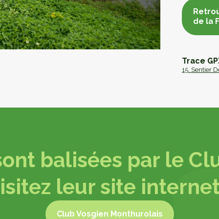
Retrou
de la
Retrou
de la
Trace GPX
15. Sentier 
ont balisées par le Clu
isitez leur site internet
Club Vosgien Monthurolais