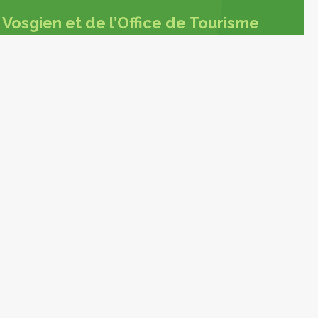
Vosgien et de l’Office de Tourisme
Agenda
Agenda
Impasse du groupe scolaire
88260 DARNEY
+33 (0)3 29 09 96 45
tourisme@vosgescotesudouest.fr
Fr