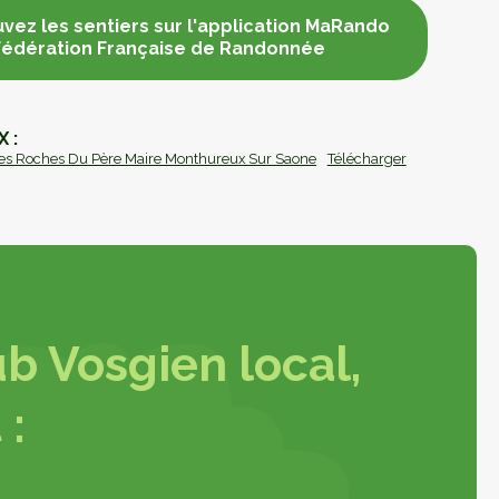
vez les sentiers sur l'application MaRando
 Fédération Française de Randonnée
vez les sentiers sur l'application MaRando
 Fédération Française de Randonnée
 :
Des Roches Du Père Maire Monthureux Sur Saone
Télécharger
b Vosgien local,
 :