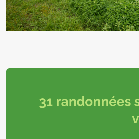
31 randonnées s
v