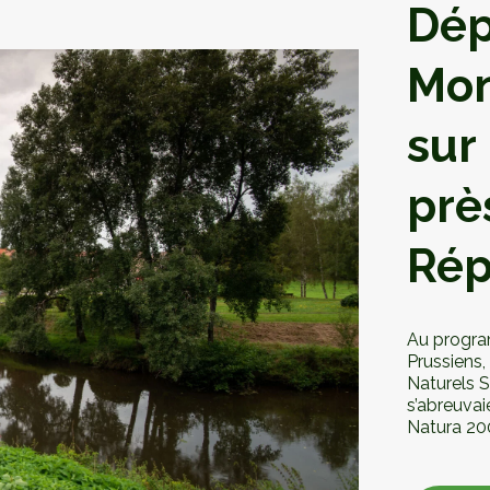
Dép
Mon
sur
prè
Rép
Au progra
Prussiens,
Naturels S
s’abreuvai
Natura 200