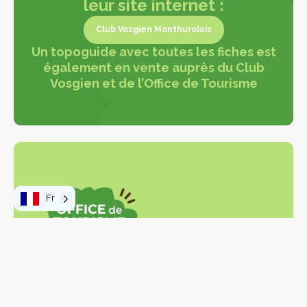
leur site internet :
Club Vosgien Monthurolais
Un topoguide avec toutes les fiches est
Club Vosgien Monthurolais
également en vente auprès du Club
Vosgien et de l’Office de Tourisme
Fr