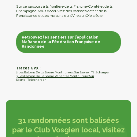
Sur ce parcours à la frontière de la Franche-Comté et de la
Champagne, vous découvrez des bâtisses datant de la
Renaissance et des maisons du XVIIe au XXe siècle.
Retrouvez les sentiers sur l'application
MaRando de la Fédération Française de
Randonnée
Retrouvez les sentiers sur l'application
MaRando de la Fédération Française de
Randonnée
Traces GPX :
2.Les Balcons De La Saone Monthureux Sur Saone
Télécharger
3.Les Balcons De La Saone Variantes Monthureux Sur
Saone
Télécharger
31 randonnées sont balisées
par le Club Vosgien local, visitez