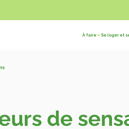
À faire
Se loger et s
sirs
Visites et découvertes
ns
électriques
Chasse / Pêche
Sites naturels
Touri
merçants
Retour en préhistoire
Les c
tions
Les villages remarquables
Les musées et expositions
ns
Les édifices religieux
os cartes
urs de sens
Voir la carte patrimoine
Voir la carte terroir