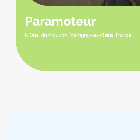
Paramoteur
8 Quai du Mouzon, Martigny-les-Bains, France