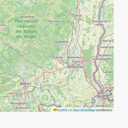
Leaflet
|
©
OpenStreetMap
contributors