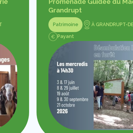
rie
Promenade Guidée du Maq
Grandrupt
T
Patrimoine
À GRANDRUPT-DE
Payant