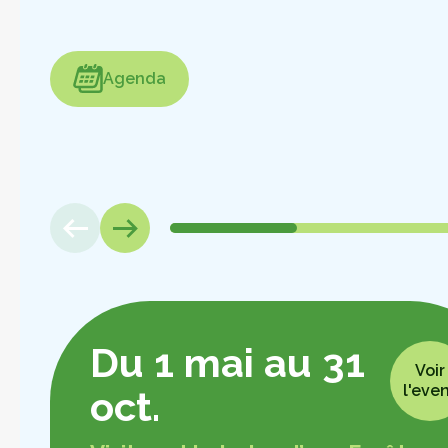
enda
Agenda
Du 1 mai au 31
Voir
l'eve
oct.