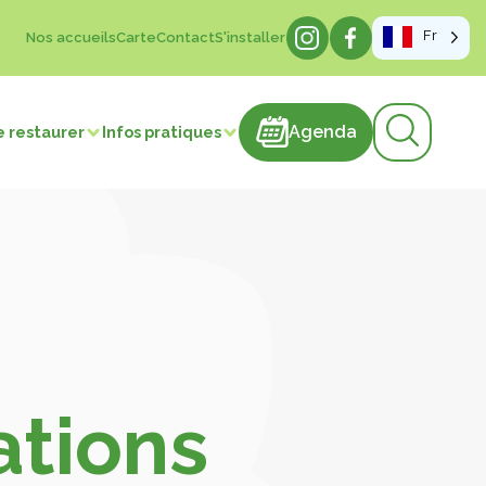
Fr
Nos accueils
Carte
Contact
S'installer
Agenda
Agenda
e restaurer
Infos pratiques
sme de mémoire
hâteaux
ations