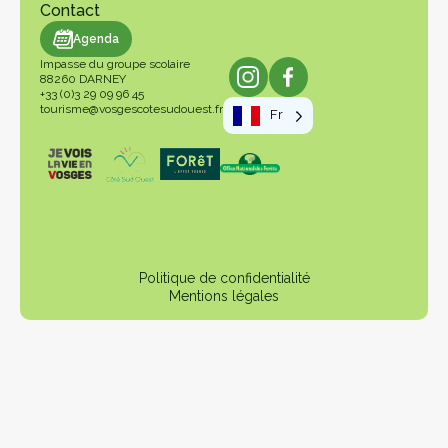
Contact
genda
Agenda
Impasse du groupe scolaire
88260 DARNEY
+33 (0)3 29 09 96 45
tourisme@vosgescotesudouest.fr
Fr
Politique de confidentialité
Mentions légales