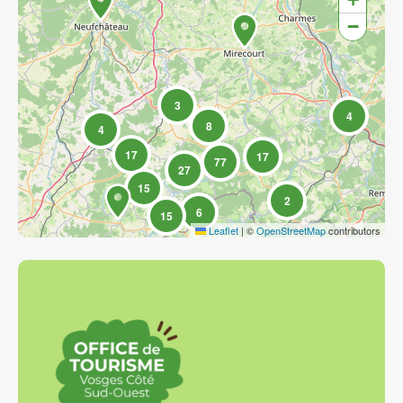
−
3
4
8
4
17
17
77
27
15
2
6
15
Leaflet
|
©
OpenStreetMap
contributors