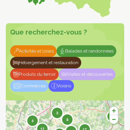
Que recherchez-vous ?
Activités et loisirs
Balades et randonnées
Hébergement et restauration
Produits du terroir
Visites et découvertes
Commerces
Voisins
+
3
4
−
8
4
17
17