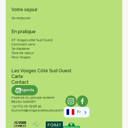
Votre séjour
Se restaurer
En pratique
OT Vosges côté Sud Ouest
Comment venir
Se déplacer
Taxe de séjour
Pass Vosges
Les Vosges Côté Sud Ouest
Carte
Contact
genda
Agenda
Impasse du groupe scolaire
88260 DARNEY
+33 (0)3 29 09 96 45
tourisme@vosgescotesudouest.fr
Fr