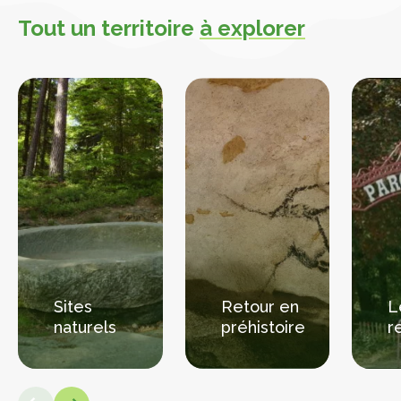
Tout un territoire
à explorer
Sites
Retour en
L
naturels
préhistoire
r