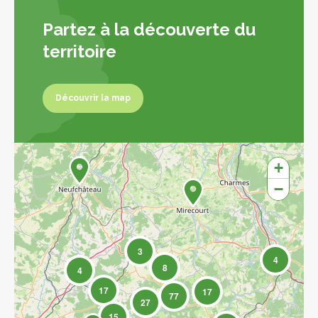
Partez à la découverte du
territoire
Découvrir la map
Découvrir la map
+
−
3
4
8
4
17
17
77
27
15