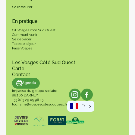
Se restaurer
En pratique
OT Vosges côté Sud Ouest
Comment venir
Se déplacer
Taxe de séjour
Pass Vosges
Les Vosges Côté Sud Ouest
Carte
Contact
genda
Agenda
Impasse du groupe scolaire
88260 DARNEY
+33 (0)3 29 09 96 45
tourisme@vosgescotesudouest.fr
Fr