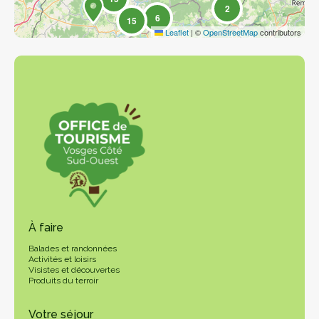
2
6
15
Leaflet
|
©
OpenStreetMap
contributors
À faire
Balades et randonnées
Activités et loisirs
Visistes et découvertes
Produits du terroir
Votre séjour