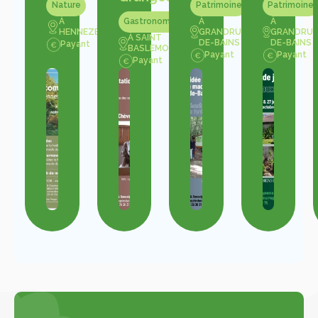
Nature
Patrimoine
Patrimoine
À
À
À
Gastronomie
HENNEZEL
GRANDRUPT-
GRANDRUP
À SAINT
DE-BAINS
DE-BAINS
Payant
BASLEMONT
Payant
Payant
Payant