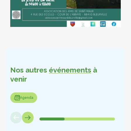
Nos autres
événements
à
venir
enda
Agenda