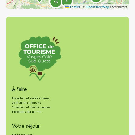
6
15
Leaflet
|
©
OpenStreetMap
contributors
À faire
Balades et randonnées
Activités et loisirs
Visistes et découvertes
Produits du terroir
Votre séjour
Se restaurer