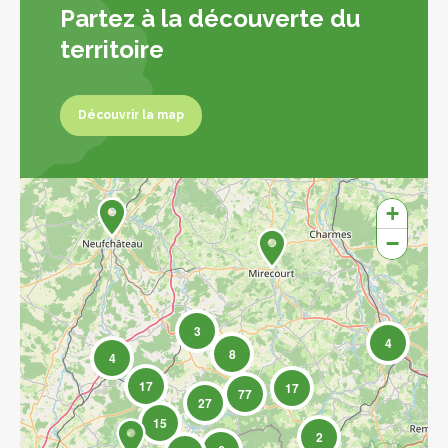
Partez à la découverte du
territoire
Découvrir la map
Découvrir la map
+
−
3
4
8
4
17
17
77
27
15
2