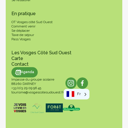
En pratique
OT Vosges côté Sud Ouest
Comment venir
Se déplacer
Taxe de séjour
Pass Vosges
Les Vosges Côté Sud Ouest
Carte
Contact
genda
Agenda
Impasse du groupe scolaire
88260 DARNEY
+33 (0)3 29 09 96 45
tourisme@vosgescotesudouest.fr
Fr