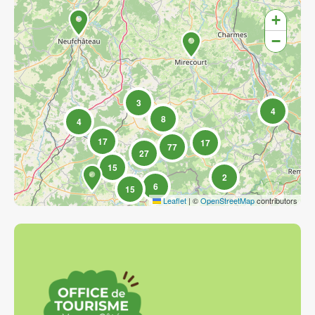
+
−
3
4
8
4
17
17
77
27
15
2
6
15
Leaflet
|
©
OpenStreetMap
contributors