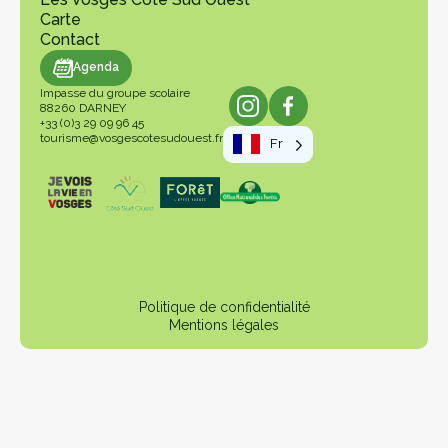
Carte
Contact
genda
Agenda
Impasse du groupe scolaire
88260 DARNEY
+33 (0)3 29 09 96 45
tourisme@vosgescotesudouest.fr
Fr
Politique de confidentialité
Mentions légales