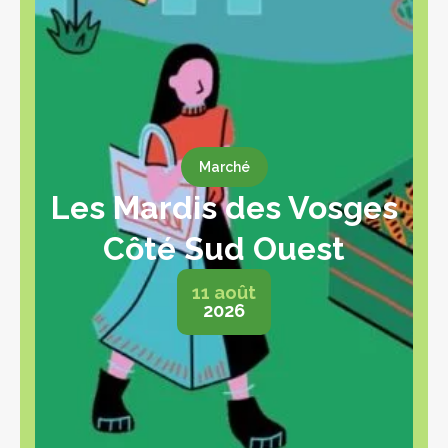
Marché
Les Mardis des Vosges
Côté Sud Ouest
11 août
2026