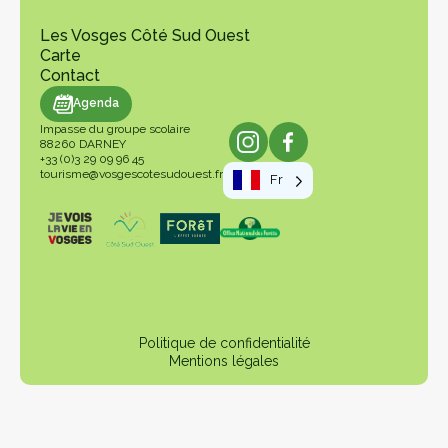
Les Vosges Côté Sud Ouest
Carte
Contact
genda
Agenda
Impasse du groupe scolaire
88260 DARNEY
+33 (0)3 29 09 96 45
tourisme@vosgescotesudouest.fr
Fr
Politique de confidentialité
Mentions légales