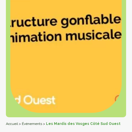
Accueil
>
Événements
>
Les Mardis des Vosges Côté Sud Ouest