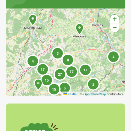
Découvrir la map
+
−
3
4
8
4
17
17
77
27
15
2
6
15
Leaflet
|
©
OpenStreetMap
contributors