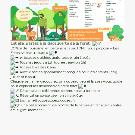
ℂ𝕖𝕥 𝕖́𝕥𝕖́, 𝕡𝕒𝕣𝕥𝕖𝕫 𝕒̀ 𝕝𝕒 𝕕𝕖́𝕔𝕠𝕦𝕧𝕖𝕣𝕥𝕖 𝕕𝕖 𝕝𝕒 𝕗𝕠𝕣𝕖̂𝕥 !
L’Office de Tourisme, en partenariat avec l’ONF, vous propose « Les
Forestivités du Jeudi »
15 balades guidées gratuites de juin à août
Tous les jeudis à 14h (durée : environ 2h)
Accessibles dès 6 ans
Avec 2 sorties spécialement conçues pour les enfants (les 9
juillet et 6 août)
Chaque semaine, découvrez un nouveau lieu et laissez-vous guider
pour explorer les richesses de notre forêt
Départs dans différentes communes du territoire
Réservation conseillée : 03 29 09 96 45
tourisme@vosgescotesudouest.fr
Une belle occasion de profiter de la nature en famille ou entre
amis, gratuitement !