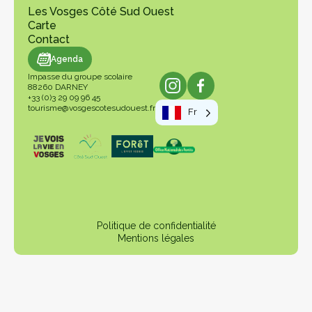
Les Vosges Côté Sud Ouest
Carte
Contact
genda
Agenda
Impasse du groupe scolaire
88260 DARNEY
+33 (0)3 29 09 96 45
tourisme@vosgescotesudouest.fr
Fr
Politique de confidentialité
Mentions légales