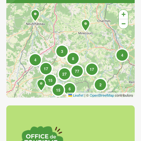
+
−
3
4
8
4
17
17
77
27
15
2
6
15
Leaflet
|
©
OpenStreetMap
contributors