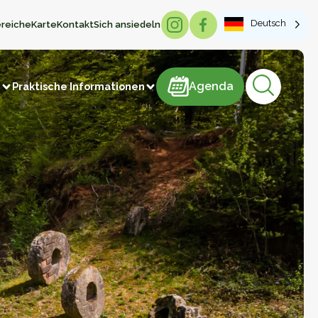
Deutsch
reiche
Karte
Kontakt
Sich ansiedeln
Agenda
Agenda
n
Praktische Informationen
ungen
Gedenkstättentourismus
te
Die Schlösser