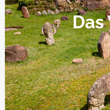
anzeigen
Obst und Gemüse
Das 