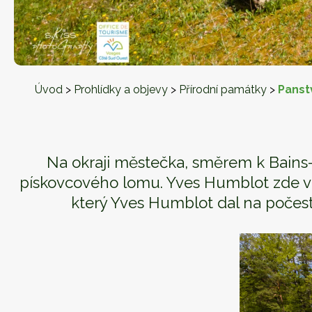
Úvod
>
Prohlídky a objevy
>
Přírodní památky
>
Panstv
Na okraji městečka, směrem k Bains-
pískovcového lomu. Yves Humblot zde v p
který Yves Humblot dal na počest