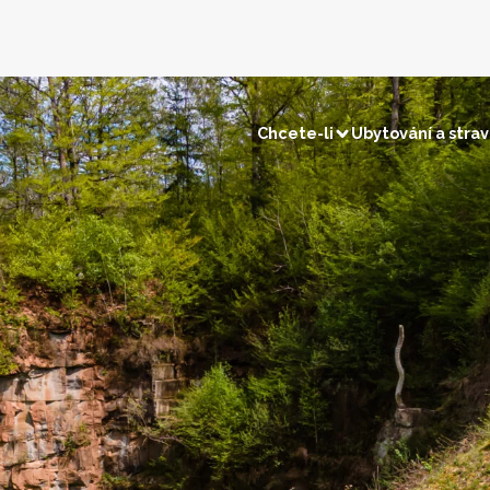
Chcete-li
Ubytování a stra
Návštěvy a objevy
Místní 
v / rybaření
Přírodní památky
Turismus paměti
Pečivo a 
pu obchodníků
Návrat do pravěku
Hrady
Zmrzlina
Pozoruhodné vesnice
Mléčné v
Muzea a výstavy
Med
pu sousedů
Náboženské stavby
Ovoce a z