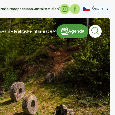
Čeština
Naše recepce
Mapa
Kontakt
Usídlení
Agenda
Agenda
vování
Praktické informace
produkty
cukrářské výrobky
Maso a výrobky z masa
Cukrovinky
ýrobky
Nápoje
Výroba výrobků
elenina