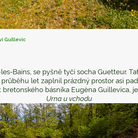
í Guillevic
les-Bains, se pyšně tyčí socha Guetteur. T
růběhu let zaplnil prázdný prostor asi pa
 bretonského básníka Eugèna Guillevica, je 
Urna u vchodu