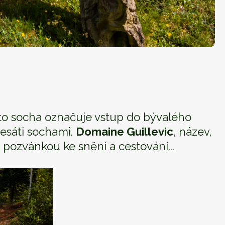
ato socha označuje vstup do bývalého
desáti sochami.
Domaine Guillevic
, název,
pozvánkou ke snění a cestování...