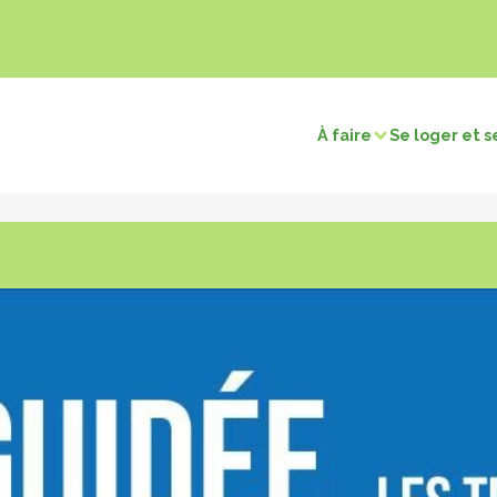
À faire
Se loger et s
sirs
Visites et découvertes
électriques
Chasse / Pêche
Sites naturels
Touri
merçants
Retour en préhistoire
Les c
tions
Les villages remarquables
Les musées et expositions
ns
Les édifices religieux
os cartes
Voir la carte patrimoine
Voir la carte terroir