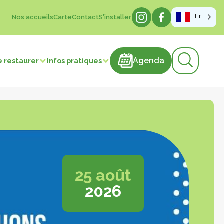
Fr
Nos accueils
Carte
Contact
S'installer
Agenda
Agenda
e restaurer
Infos pratiques
sme de mémoire
hâteaux
25 août
2026