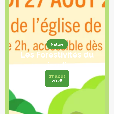
Nature
Les Forestivités du
jeudi
27 août
2026