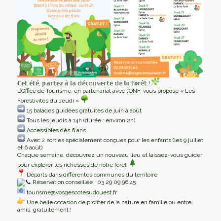
ℂ𝕖𝕥 𝕖́𝕥𝕖́, 𝕡𝕒𝕣𝕥𝕖𝕫 𝕒̀ 𝕝𝕒 𝕕𝕖́𝕔𝕠𝕦𝕧𝕖𝕣𝕥𝕖 𝕕𝕖 𝕝𝕒 𝕗𝕠𝕣𝕖̂𝕥 !
L’Office de Tourisme, en partenariat avec l’ONF, vous propose « Les
Forestivités du Jeudi »
15 balades guidées gratuites de juin à août
Tous les jeudis à 14h (durée : environ 2h)
Accessibles dès 6 ans
Avec 2 sorties spécialement conçues pour les enfants (les 9 juillet
et 6 août)
Chaque semaine, découvrez un nouveau lieu et laissez-vous guider
pour explorer les richesses de notre forêt
Départs dans différentes communes du territoire
Réservation conseillée : 03 29 09 96 45
tourisme@vosgescotesudouest.fr
Une belle occasion de profiter de la nature en famille ou entre
amis, gratuitement !