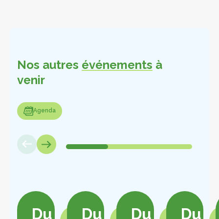
Nos autres
événements
à
venir
enda
Agenda
Du
Du
Du
Du
Voir
Voir
Voir