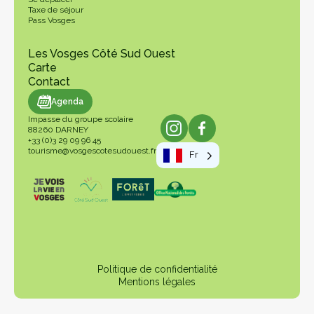
Taxe de séjour
Pass Vosges
Les Vosges Côté Sud Ouest
Carte
Contact
genda
Agenda
Impasse du groupe scolaire
88260 DARNEY
+33 (0)3 29 09 96 45
tourisme@vosgescotesudouest.fr
Fr
Politique de confidentialité
Mentions légales