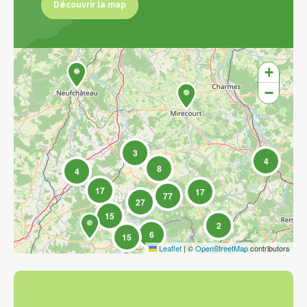
Découvrir la map
Découvrir la map
+
−
3
4
8
4
17
17
77
27
15
2
6
15
Leaflet
|
©
OpenStreetMap
contributors