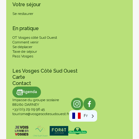
Votre séjour
Se restaurer
En pratique
OT Vosges côté Sud Ouest
Comment venir
Se déplacer
Taxe de séjour
Pass Vosges
Les Vosges Côté Sud Ouest
Carte
Contact
genda
Agenda
Impasse du groupe scolaire
88260 DARNEY
+33 (0)3 29 09 96 45
tourisme@vosgescotesudouest.fr
Fr