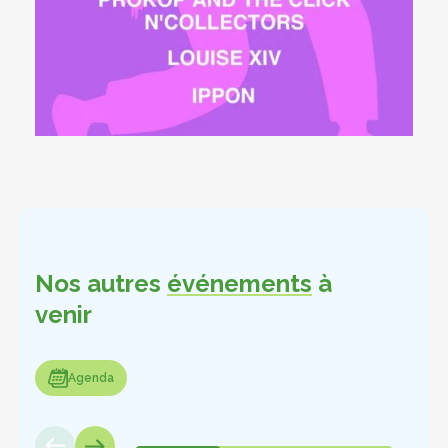
Nos autres
événements
à
venir
enda
Agenda