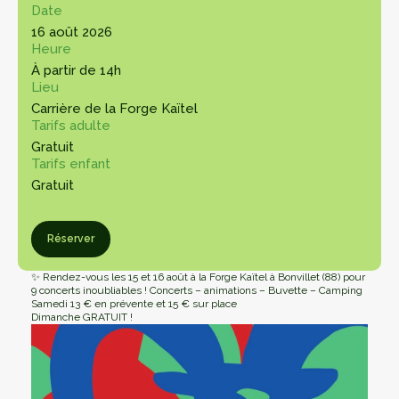
Date
16 août 2026
Heure
À partir de 14h
Lieu
Carrière de la Forge Kaïtel
Tarifs adulte
Gratuit
Tarifs enfant
Gratuit
rver
Réserver
✨ Rendez-vous les 15 et 16 août à la Forge Kaïtel à Bonvillet (88) pour
9 concerts inoubliables ! Concerts – animations – Buvette – Camping
Samedi 13 € en prévente et 15 € sur place
Dimanche GRATUIT !