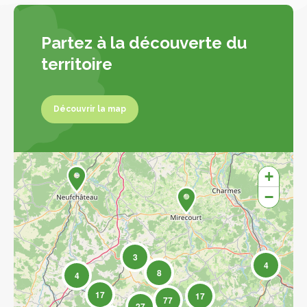
Partez à la découverte du
territoire
Découvrir la map
Découvrir la map
+
−
3
4
8
4
17
17
77
27