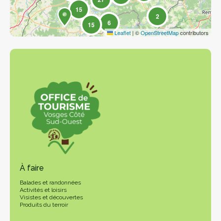
15
2
6
15
Leaflet
|
©
OpenStreetMap
contributors
À faire
Balades et randonnées
Activités et loisirs
Visistes et découvertes
Produits du terroir