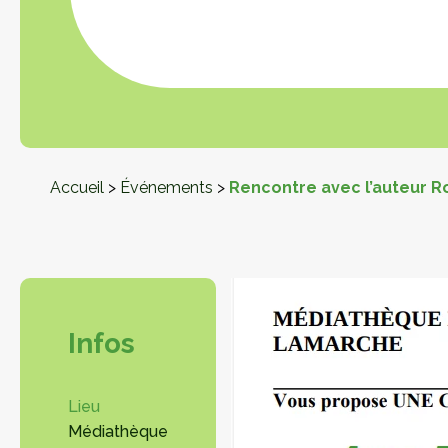
Accueil
>
Événements
>
Rencontre avec l’auteur R
Infos
Lieu
Médiathèque