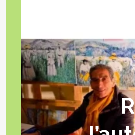
R
l’au