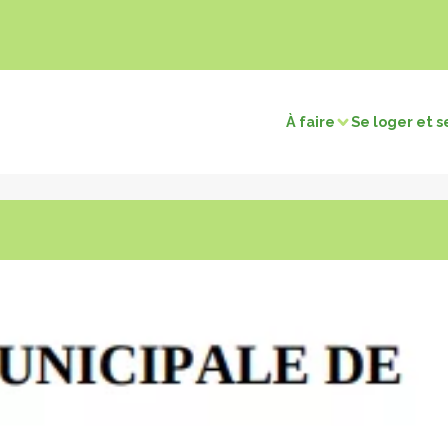
À faire
Se loger et s
sirs
Visites et découvertes
électriques
Chasse / Pêche
Sites naturels
Touri
merçants
Retour en préhistoire
Les c
tions
Les villages remarquables
Les musées et expositions
ns
Les édifices religieux
os cartes
Voir la carte patrimoine
Voir la carte terroir