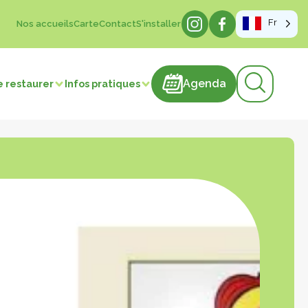
Fr
Nos accueils
Carte
Contact
S'installer
Agenda
Agenda
e restaurer
Infos pratiques
sme de mémoire
hâteaux