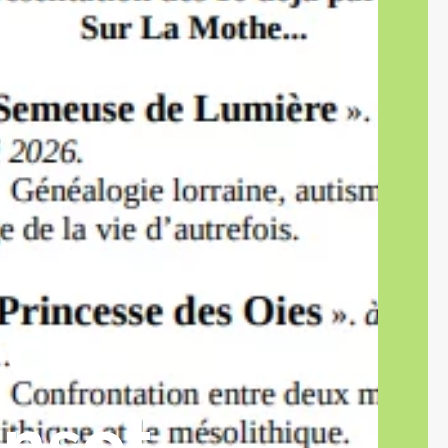
ec
insot