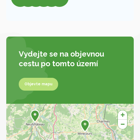
Vydejte se na objevnou
cestu po tomto území
Objevte mapu
Objevte mapu
+
−