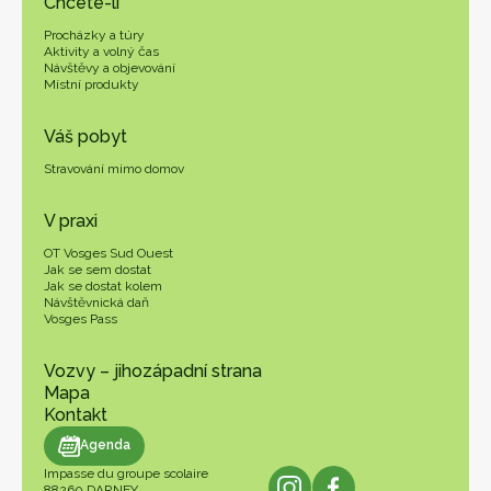
Chcete-li
Procházky a túry
Aktivity a volný čas
Návštěvy a objevování
Místní produkty
Váš pobyt
Stravování mimo domov
V praxi
OT Vosges Sud Ouest
Jak se sem dostat
Jak se dostat kolem
Návštěvnická daň
Vosges Pass
Vozvy – jihozápadní strana
Mapa
Kontakt
endář
Agenda
Impasse du groupe scolaire
88260 DARNEY