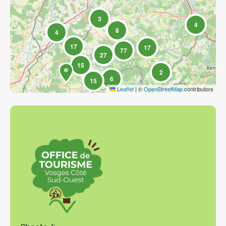
3
4
8
4
17
17
77
27
15
2
6
15
Leaflet
|
©
OpenStreetMap
contributors