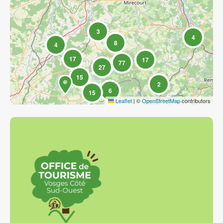
3
4
8
4
17
17
77
27
15
2
6
15
Leaflet
|
©
OpenStreetMap
contributors