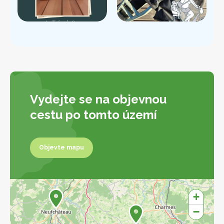
Vydejte se na objevnou
cestu po tomto území
Objevte mapu
Objevte mapu
+
−