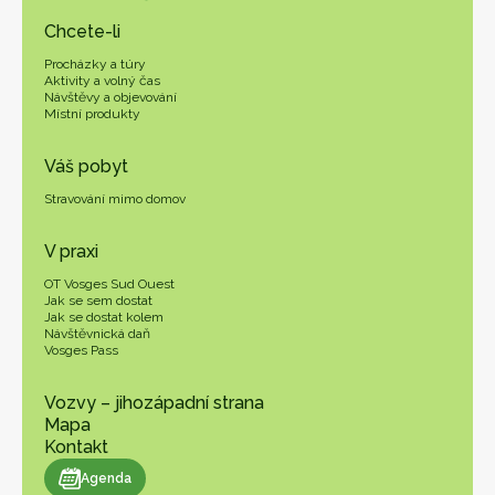
Chcete-li
Procházky a túry
Aktivity a volný čas
Návštěvy a objevování
Místní produkty
Váš pobyt
Stravování mimo domov
V praxi
OT Vosges Sud Ouest
Jak se sem dostat
Jak se dostat kolem
Návštěvnická daň
Vosges Pass
Vozvy – jihozápadní strana
Mapa
Kontakt
endář
Agenda