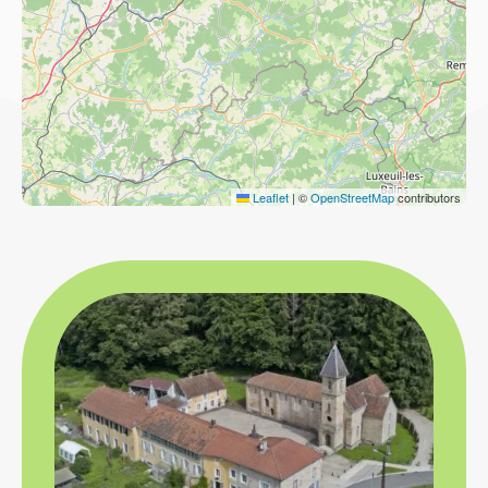
Leaflet
|
©
OpenStreetMap
contributors