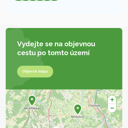
Vydejte se na objevnou
cestu po tomto území
Objevte mapu
Objevte mapu
+
−