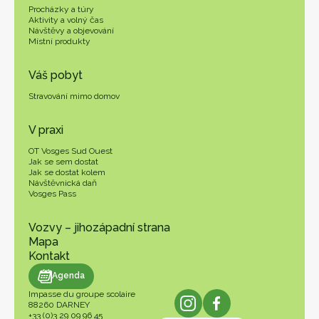
Procházky a túry
Aktivity a volný čas
Návštěvy a objevování
Místní produkty
Váš pobyt
Stravování mimo domov
V praxi
OT Vosges Sud Ouest
Jak se sem dostat
Jak se dostat kolem
Návštěvnická daň
Vosges Pass
Vozvy – jihozápadní strana
Mapa
Kontakt
endář
Agenda
Impasse du groupe scolaire
88260 DARNEY
+33 (0)3 29 09 96 45