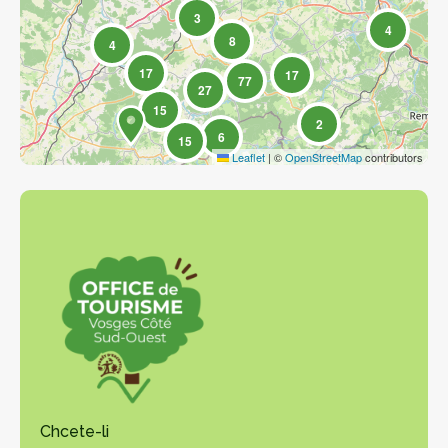
3
4
8
4
17
17
77
27
15
2
6
15
Leaflet
|
©
OpenStreetMap
contributors
Chcete-li