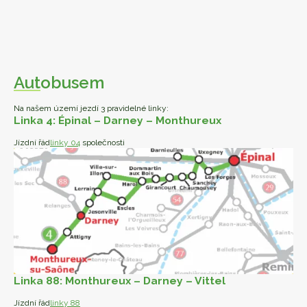
Aut
obusem
Na našem území jezdí 3 pravidelné linky:
Linka 4: Épinal – Darney – Monthureux
Jízdní řád
linky 04
společnosti
Linka 88: Monthureux – Darney – Vittel
Jízdní řád
linky 88