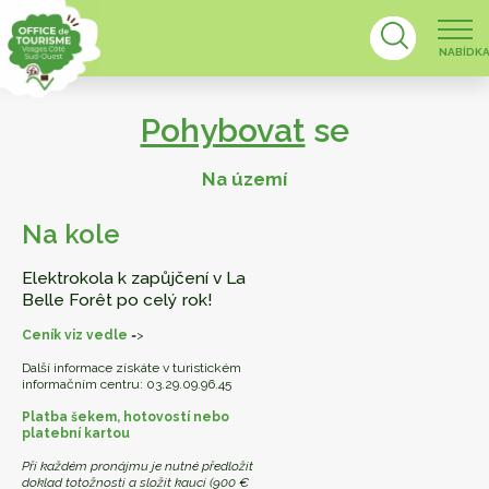
NABÍDK
Pohybovat
se
Na území
Zobrazit map
Na kole
Zobrazit mapu kulturníh
Elektrokola k zapůjčení v La
Belle Forêt po celý rok!
Zobrazi
Ceník viz vedle
=>
Další informace získáte v turistickém
informačním centru: 03.29.09.96.45
Platba šekem, hotovostí nebo
platební kartou
Při každém pronájmu je nutné předložit
doklad totožnosti a složit kauci (900 €