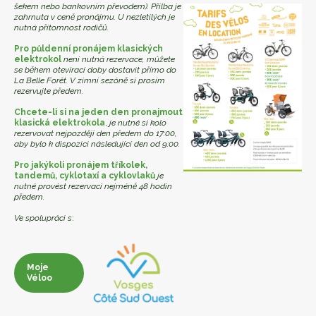
šekem nebo bankovním převodem). Přilba je
zahrnuta v ceně pronájmu. U nezletilých je
nutná přítomnost rodičů.
Pro půldenní pronájem klasických
elektrokol
není nutná rezervace, můžete
se během otevírací doby dostavit přímo do
La Belle Forêt. V zimní sezóně si prosím
rezervujte předem.
Chcete-li si na jeden den pronajmout
klasická elektrokola
,
je nutné si kolo
rezervovat nejpozději den předem do 17:00,
aby bylo k dispozici následující den od 9:00.
Pro jakýkoli pronájem tříkolek,
tandemů, cyklotaxí a cyklovlaků
je
nutné provést rezervaci nejméně 48 hodin
předem.
Ve spolupráci s
:
Moje
Véloo
Moje
Véloo