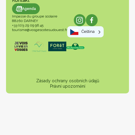
Kontakt
endář
Agenda
Impasse du groupe scolaire
88260 DARNEY
+33 (0)3 29 09 96 45
tourisme@vosgescotesudouest.fr
Čeština
Zásady ochrany osobních údajů
Právní upozornění