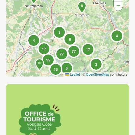
−
3
4
8
4
17
17
77
27
15
2
6
15
Leaflet
|
©
OpenStreetMap
contributors