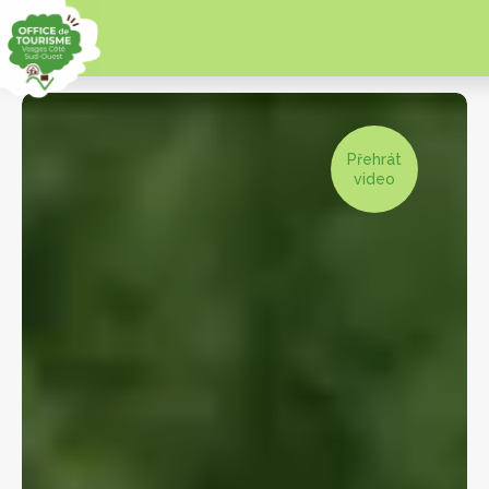
Přehrát
video