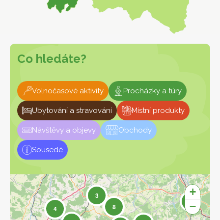
Co hledáte?
Volnočasové aktivity
Procházky a túry
Ubytování a stravování
Místní produkty
Návštěvy a objevy
Obchody
Sousedé
+
3
4
−
8
4