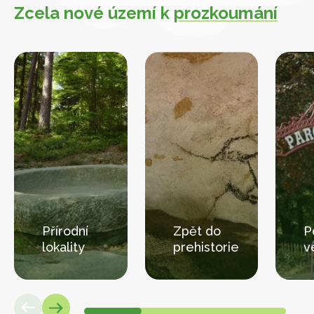
Zcela nové území k
prozkoumání
Přírodní
Zpět do
P
lokality
prehistorie
v