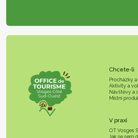
Chcete-li
Procházky a 
Aktivity a vo
Návštěvy a 
Místní produ
V praxi
OT Vosges 
Jak se sem 