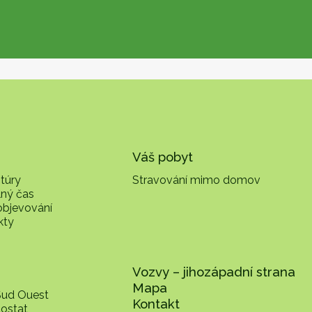
Váš pobyt
K
túry
Stravování mimo domov
lný čas
objevování
kty
Vozvy – jihozápadní strana
Mapa
Sud Ouest
Kontakt
dostat