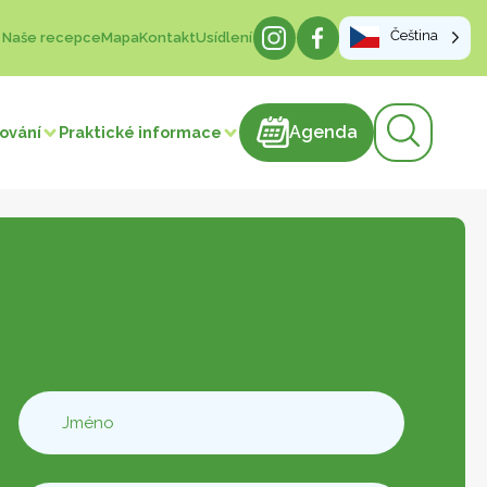
Čeština
Naše recepce
Mapa
Kontakt
Usídlení
Agenda
Agenda
vování
Praktické informace
produkty
cukrářské výrobky
Maso a výrobky z masa
Cukrovinky
ýrobky
Nápoje
Výroba výrobků
elenina