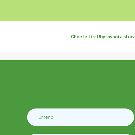
Chcete-li
Ubytování a stra
Návštěvy a objevy
Místní 
v / rybaření
Přírodní památky
Turismus paměti
Pečivo a 
pu obchodníků
Návrat do pravěku
Hrady
Zmrzlina
Pozoruhodné vesnice
Mléčné v
Muzea a výstavy
Med
pu sousedů
Náboženské stavby
Ovoce a z