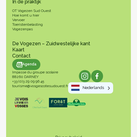
In de praktijk
OT Vogezen Sud Ouest
Hoe komt u hier
Vervoer
Toeristenbelasting
Vogezenpas
De Vogezen – Zuidwestelijke kant
Kaart
Contact
genda
Agenda
Impasse du groupe scolaire
88260 DARNEY
+33 (0)3 29 09 96 45
tourisme@vosgescotesudouest.fr
Nederlands