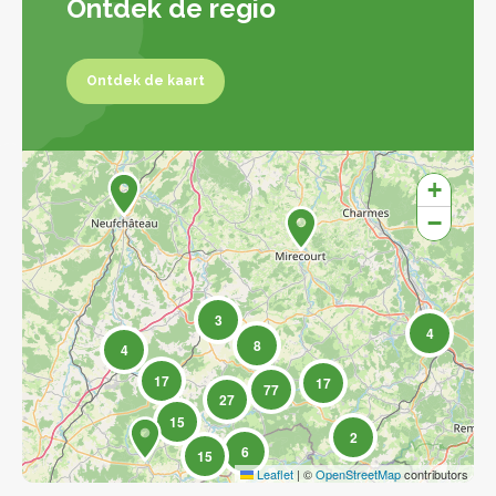
Ontdek de regio
Ontdek de kaart
Ontdek de kaart
+
−
3
4
8
4
17
17
77
27
15
2
6
15
Leaflet
|
©
OpenStreetMap
contributors