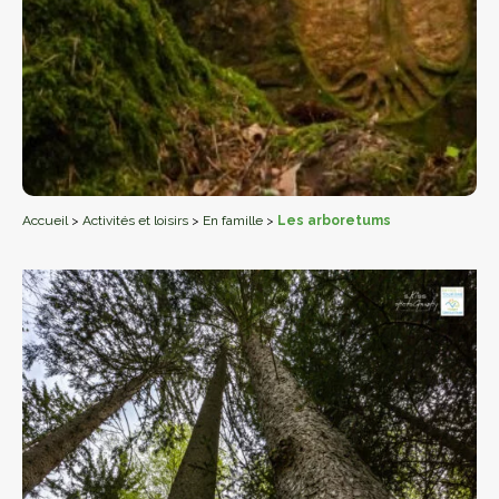
Accueil
>
Activités et loisirs
>
En famille
>
Les arboretums