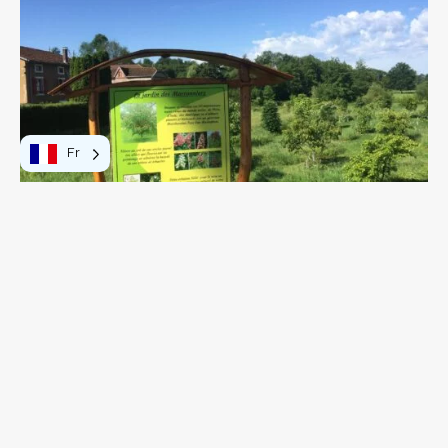
devant la mairie.
Fr
Le jardin des marronniers
MONTHUREUX-SUR-SAÔNE
Porté par l’ADPL (association pour la
découverte du patrimoine local) en
partenariat avec la mairie et la Région, le
Jardin des marronniers a été inauguré à l’été
2020. Il est composé de 50 marronniers nains