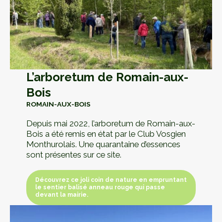
L’arboretum de Romain-aux-
Bois
ROMAIN-AUX-BOIS
Depuis mai 2022, l’arboretum de Romain-aux-
Bois a été remis en état par le Club Vosgien
Monthurolais. Une quarantaine d’essences
sont présentes sur ce site.
Découvrez ce joli coin de nature en empruntant
le sentier balisé anneau rouge qui passe
devant la mairie.
Découvrez ce joli coin de nature en empruntant
le sentier balisé anneau rouge qui passe