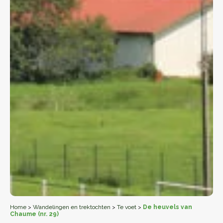
Home
>
Wandelingen en trektochten
>
Te voet
>
De heuvels van
Chaume (nr. 29)