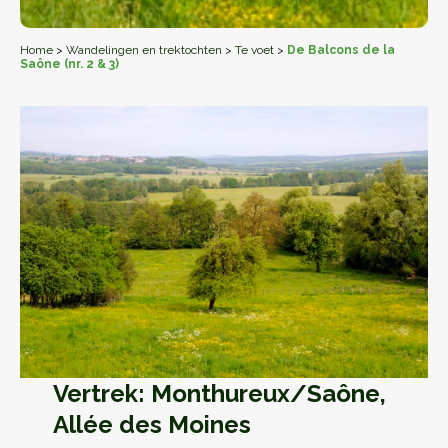
Home
>
Wandelingen en trektochten
>
Te voet
>
De Balcons de la
Saône (nr. 2 & 3)
Vertrek: Monthureux/Saône,
Allée des Moines