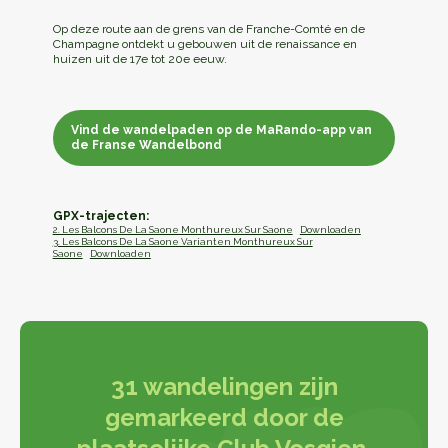
Op deze route aan de grens van de Franche-Comté en de
Champagne ontdekt u gebouwen uit de renaissance en
huizen uit de 17e tot 20e eeuw.
Vind de wandelpaden op de MaRando-app van
de Franse Wandelbond
Vind de wandelpaden op de MaRando-app van
de Franse Wandelbond
GPX-trajecten:
2. Les Balcons De La Saone Monthureux Sur Saone
Downloaden
3. Les Balcons De La Saone Varianten Monthureux Sur
Saone
Downloaden
31 wandelingen zijn
gemarkeerd door de