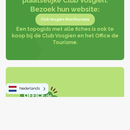
plaatselijke Club Vosgien.
Bezoek hun website:
Club Vosgien Monthurolais
Een topogids met alle fiches is ook te
Club Vosgien Monthurolais
koop bij de Club Vosgien en het Office de
Tourisme.
Nederlands