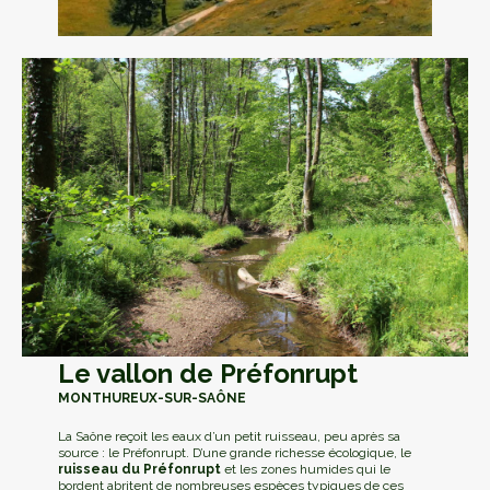
Le vallon de Préfonrupt
MONTHUREUX-SUR-SAÔNE
La Saône reçoit les eaux d’un petit ruisseau, peu après sa
source : le Préfonrupt. D’une grande richesse écologique, le
ruisseau du Préfonrupt
et les zones humides qui le
bordent abritent de nombreuses espèces typiques de ces