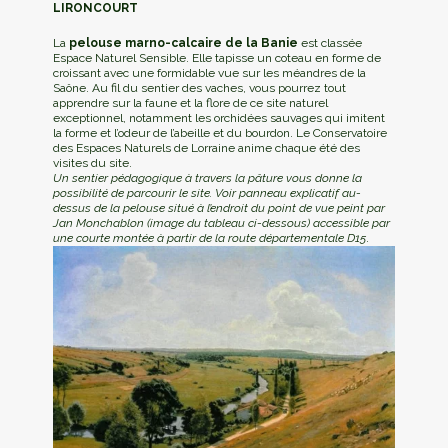
LIRONCOURT
La
pelouse marno-calcaire de la Banie
est classée
Espace Naturel Sensible. Elle tapisse un coteau en forme de
croissant avec une formidable vue sur les méandres de la
Saône. Au fil du sentier des vaches, vous pourrez tout
apprendre sur la faune et la flore de ce site naturel
exceptionnel, notamment les orchidées sauvages qui imitent
la forme et l’odeur de l’abeille et du bourdon. Le Conservatoire
des Espaces Naturels de Lorraine anime chaque été des
visites du site.
Un sentier pédagogique à travers la pâture vous donne la
possibilité de parcourir le site. Voir panneau explicatif au-
dessus de la pelouse
situé
à l’endroit du point de vue peint par
Jan Monchablon (image du tableau ci-dessous) accessible par
une courte montée à partir
de la route départementale D15
.