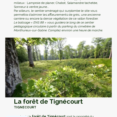
milieux : Lamproie de planer, Chabot, Salamandre tachetée,
Sonneur à ventre jaune…
Par ailleurs, le sentier aménagé qui surplombe le site vous
permettra d’admirer les affleurements de grès, une ancienne
carrière ou encore la dense végétation de ce vallon forestier.
Le balisage « ENS 88 » vous guidera le long de ce sentier
pédagogique circulaire à partir du parking du cimetière de
Monthureux-sur-Saône. Comptez environ une heure de marche.
La forêt de Tignécourt
TIGNECOURT
204 ha de la
forêt de Tignécourt
sont la propriété du