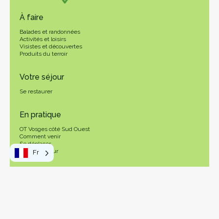
À faire
Balades et randonnées
Activités et loisirs
Visistes et découvertes
Produits du terroir
Votre séjour
Se restaurer
En pratique
OT Vosges côté Sud Ouest
Comment venir
Se déplacer
Taxe de séjour
Fr
Pass Vosges
Les Vosges Côté Sud Ouest
Carte
Contact
genda
Agenda