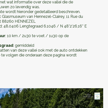
et wat informatie over deze vallei die de
uwen zo levendig was.
te wordt hieronder gedetailleerd beschreven.
:
Glasmuseum van Hennezel-Clairey, 11 Rue du
rt 88260 HENNEZEL
: 48.0406 Lengtegraad 6.1046 / N 48°2’26,16’’ E
uur
: 10 km / 2u30 te voet / 1u30 op de
e
dsgraad
: gemiddeld
hatten van deze vallei ook met de auto ontdekken
e te volgen die onderaan deze pagina wordt