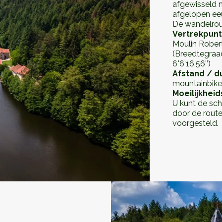
afgewisseld m
afgelopen ee
De wandelrou
Vertrekpunt
Moulin Robe
(Breedtegraad
6°6’16,56’’)
Afstand / d
mountainbik
Moeilijkhei
U kunt de sc
door de rout
voorgesteld.