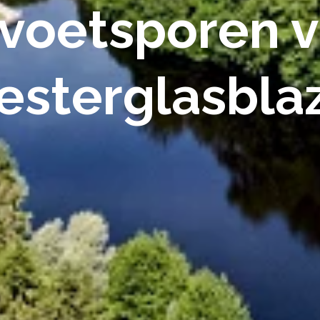
 voetsporen 
sterglasbla