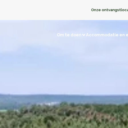
Onze ontvangstloc
Om te doen
Accommodatie en 
Bezoeken en ontdekkingen
en
Jagen/Vissen
Natuurgebieden
Herinneringstoe
t met winkeliers
Terug naar de prehistorie
De kastelen
Opmerkelijke dorpen
Musea en tentoonstellingen
t met de buren
Religieuze gebouwen