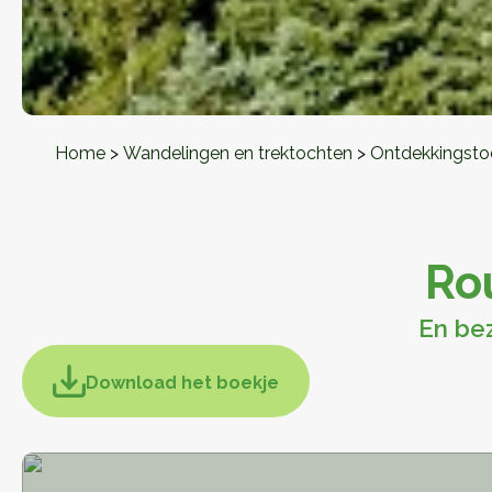
Home
>
Wandelingen en trektochten
>
Ontdekkingsto
Rou
En be
Download het boekje
Download het boekje