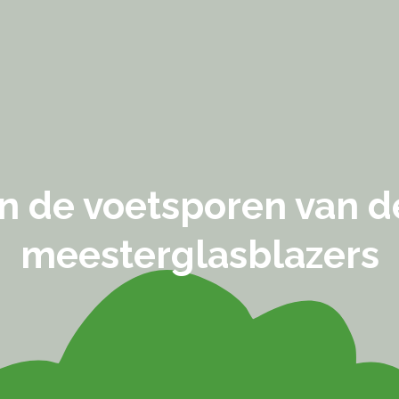
In de voetsporen van d
meesterglasblazers