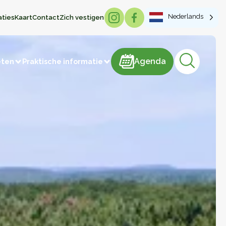
Nederlands
aties
Kaart
Contact
Zich vestigen
Agenda
Agenda
eten
Praktische informatie
Lokale producten
risme
Brood & Gebak
Vlees en vleesproducten
IJs
Snoep
Zuivelproducten
Dranken
Honing
Vervaardiging van artikelen
Groenten en fruit