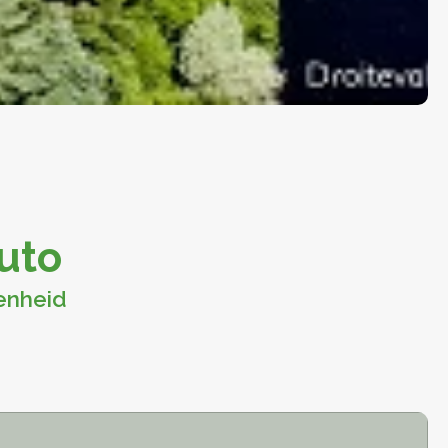
auto
enheid