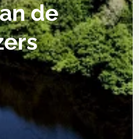
van de
zers