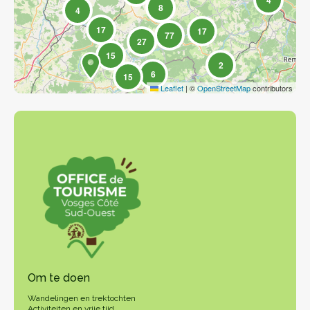
4
8
4
17
17
77
27
15
2
6
15
Leaflet
|
©
OpenStreetMap
contributors
Om te doen
Wandelingen en trektochten
Activiteiten en vrije tijd