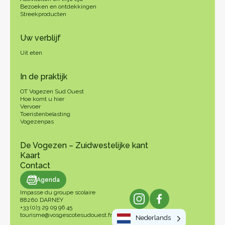
Bezoeken en ontdekkingen
Streekproducten
Uw verblijf
Uit eten
In de praktijk
OT Vogezen Sud Ouest
Hoe komt u hier
Vervoer
Toeristenbelasting
Vogezenpas
De Vogezen – Zuidwestelijke kant
Kaart
Contact
genda
Agenda
Impasse du groupe scolaire
88260 DARNEY
+33 (0)3 29 09 96 45
tourisme@vosgescotesudouest.fr
Nederlands