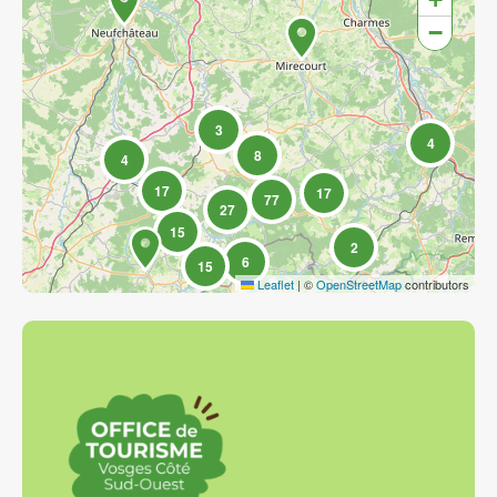
−
3
4
8
4
17
17
77
27
15
2
6
15
Leaflet
|
©
OpenStreetMap
contributors