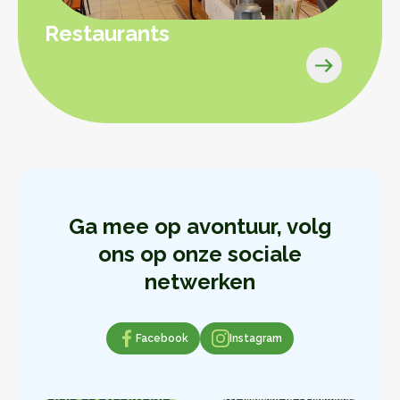
Restaurants
Ga mee op avontuur, volg
ons op onze sociale
netwerken
Facebook
Facebook
Instagram
Instagram