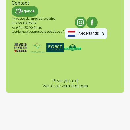
Contact
genda
Agenda
Impasse du groupe scolaire
88260 DARNEY
+33 (0)3 29 09 96 45
tourisme@vosgescotesudouest.fr
Nederlands
Privacybeleid
Wettelijke vermeldingen