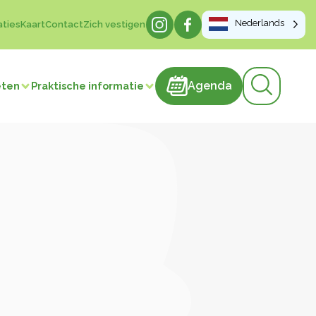
Nederlands
aties
Kaart
Contact
Zich vestigen
Agenda
Agenda
eten
Praktische informatie
Lokale producten
risme
Brood & Gebak
Vlees en vleesproducten
IJs
Snoep
Zuivelproducten
Dranken
Honing
Vervaardiging van artikelen
Groenten en fruit