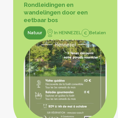
Rondleidingen en
wandelingen door een
eetbaar bos
Natuur
In HENNEZEL
Betalen