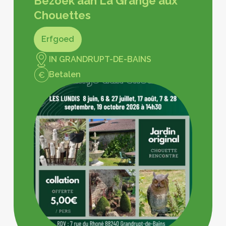
Bezoek aan La Grange aux
Chouettes
Erfgoed
IN GRANDRUPT-DE-BAINS
Betalen