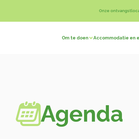
Onze ontvangstloc
Om te doen
Accommodatie en 
Bezoeken en ontdekkingen
en
Jagen/Vissen
Natuurgebieden
Herinneringstoe
t met winkeliers
Terug naar de prehistorie
De kastelen
Opmerkelijke dorpen
Musea en tentoonstellingen
t met de buren
Religieuze gebouwen
Agenda