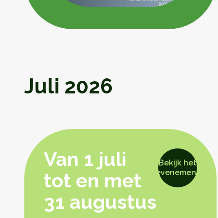
Juli 2026
Van 1 juli
Bekijk het
evenement
tot en met
31 augustus