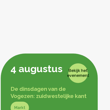
4 augustus
Bekijk het
evenement
De dinsdagen van de
Vogezen: zuidwestelijke kant
Markt