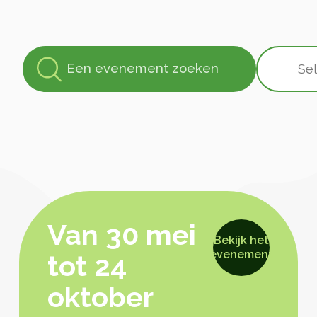
Van 30 mei
Bekijk het
evenement
tot 24
oktober