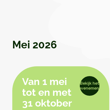
Mei 2026
Van 1 mei
Bekijk het
evenement
tot en met
31 oktober