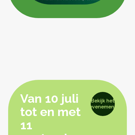
Van 10 juli
Bekijk het
evenement
tot en met
11