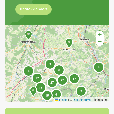
Ontdek de kaart
Ontdek de kaart
+
−
3
4
8
4
17
17
77
27
15
2
6
15
Leaflet
|
©
OpenStreetMap
contributors