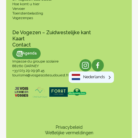
Hoe komt u hier
Vervoer
Toeristenbelasting
Vogezenpas
De Vogezen – Zuidwestelijke kant
Kaart
Contact
genda
Agenda
Impasse du groupe scolaire
88260 DARNEY
+33 (0)3 29 09 96 45
tourisme@vosgescotesudouest.fr
Nederlands
Privacybeleid
Wettelijke vermeldingen