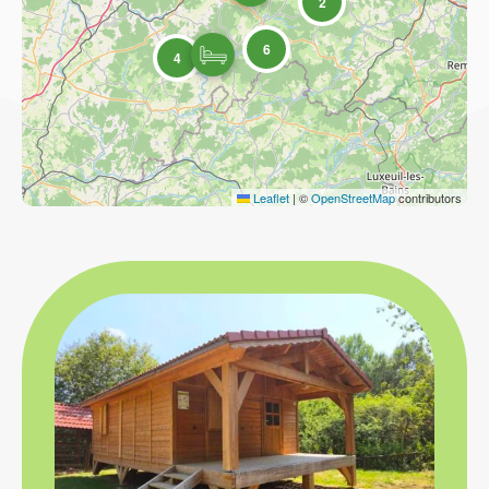
2
6
4
Leaflet
|
©
OpenStreetMap
contributors