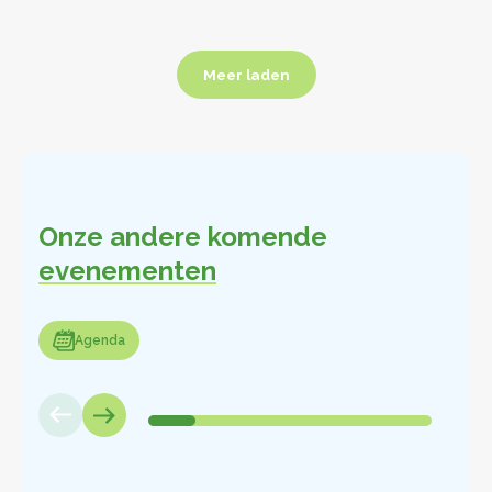
Meer laden
Meer laden
Onze andere komende
evenementen
enda
Agenda